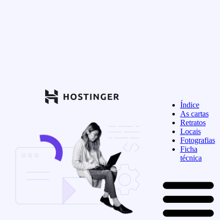
Índice
As cartas
Retratos
Locais
Fotografias
Ficha
técnica