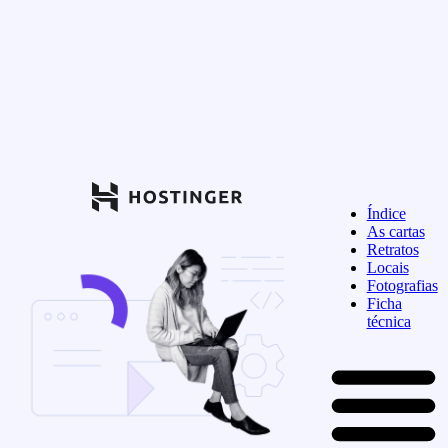
Índice
As cartas
Retratos
Locais
Fotografias
Ficha
técnica